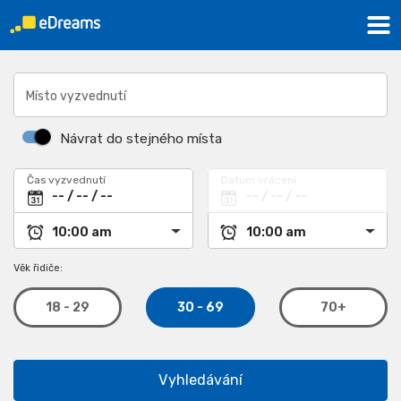
Místo vyzvednutí
Návrat do stejného místa
Čas vyzvednutí
Datum vrácení
Věk řidiče:
30 - 69
18 - 29
70+
Vyhledávání